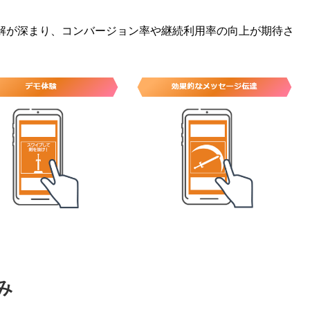
。
解が深まり、コンバージョン率や継続利用率の向上が期待さ
。
み